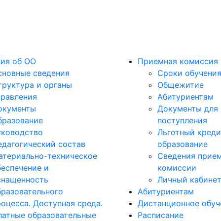
ия об ОО
Приемная комиссия
сновные сведения
Сроки обучени
труктура и органы
Общежитие
правления
Абитуриентам
окументы
Документы для
бразование
поступления
уководство
Льготный креди
едагогический состав
образование
атериально-техническое
Сведения прие
беспечение и
комиссии
снащенность
Личный кабине
бразовательного
Абитуриентам
роцесса. Доступная среда.
Дистанционное обуч
латные образовательные
Расписание