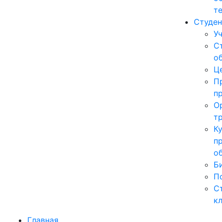
т
Студе
У
С
о
Ц
П
п
О
т
К
п
о
Б
П
С
к
Главная