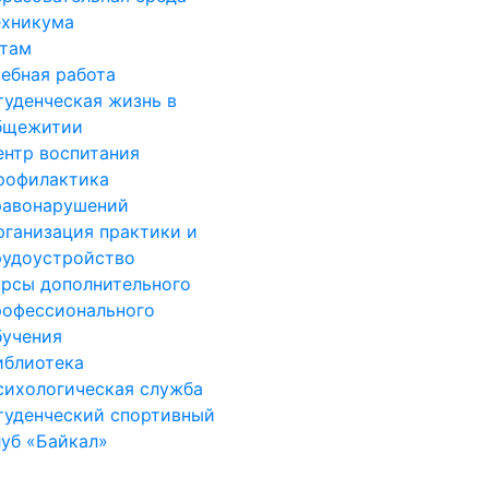
ехникума
нтам
чебная работа
туденческая жизнь в
бщежитии
ентр воспитания
рофилактика
равонарушений
рганизация практики и
рудоустройство
урсы дополнительного
рофессионального
бучения
иблиотека
сихологическая служба
туденческий спортивный
луб «Байкал»