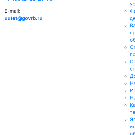
у
E-mail:
Ф
uutet@govrb.ru
д
В
п
о
С
п
О
с
Д
Н
И
Н
К
т
Э
и
о