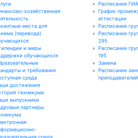
слуги
Расписание ГИ
инансово-хозяйственная
График промеж
еятельность
аттестации
акантные места для
Расписание гру
риема (перевода)
Расписание груп
бучающихся
295
типендии и меры
Расписание груп
оддержки обучающихся
195
бразовательные
Замена
тандарты и требования
Расписание зан
оступная среда
преподавателей
аши достижения
стория техникума
аши выпускники
адровые партнеры
ехникума
лектронная
нформационно-
бразовательная среда