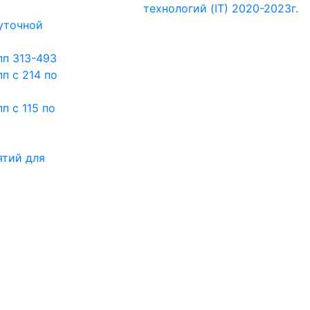
А
технологий (IT) 2020-2023г.
уточной
пп 313-493
п с 214 по
п с 115 по
ятий для