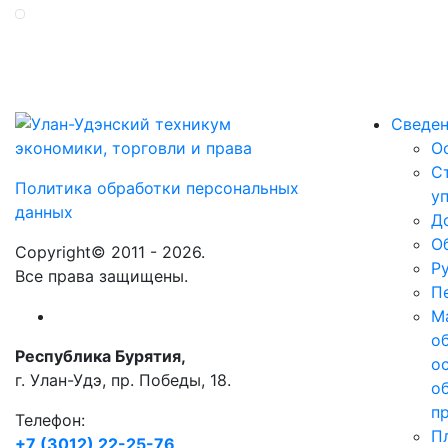
Сведен
О
С
Политика обработки персональных
у
данных
Д
О
Copyright© 2011 - 2026.
Р
Все права защищены.
П
М
о
Республика Бурятия,
о
г. Улан-Удэ, пр. Победы, 18.
о
п
Телефон:
П
+7 (3012) 22-25-76