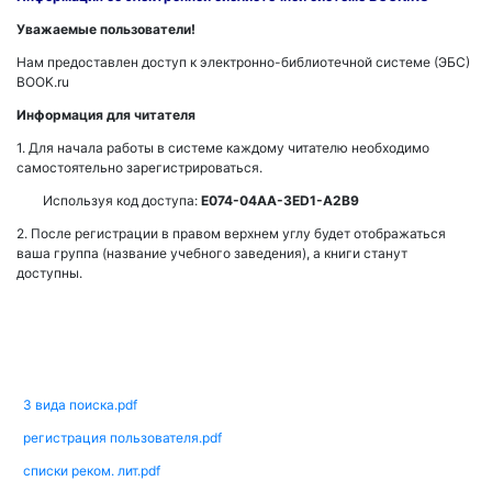
Уважаемые пользователи!
Нам предоставлен доступ к электронно-библиотечной системе (ЭБС)
BOOK.ru
Информация для читателя
1. Для начала работы в системе каждому читателю необходимо
самостоятельно зарегистрироваться.
Используя код доступа:
E
074-04
AA
-3
ED
1-
A
2
B
9
2. После регистрации в правом верхнем углу будет отображаться
ваша группа (название учебного заведения), а книги станут
доступны.
3 вида поиска.pdf
регистрация пользователя.pdf
списки реком. лит.pdf