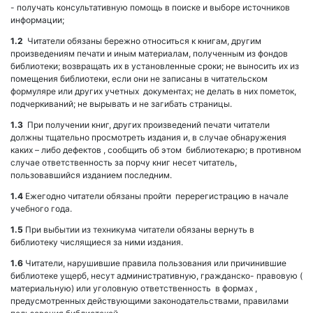
- получать консультативную помощь в поиске и выборе источников
информации;
1.2
Читатели обязаны бережно относиться к книгам, другим
произведениям печати и иным материалам, полученным из фондов
библиотеки; возвращать их в установленные сроки; не выносить их из
помещения библиотеки, если они не записаны в читательском
формуляре или других учетных документах; не делать в них пометок,
подчеркиваний; не вырывать и не загибать страницы.
1.3
При получении книг, других произведений печати читатели
должны тщательно просмотреть издания и, в случае обнаружения
каких – либо дефектов , сообщить об этом библиотекарю; в противном
случае ответственность за порчу книг несет читатель,
пользовавшийся изданием последним.
1.4
Ежегодно читатели обязаны пройти перерегистрацию в начале
учебного года.
1.5
При выбытии из техникума читатели обязаны вернуть в
библиотеку числящиеся за ними издания.
1.6
Читатели, нарушившие правила пользования или причинившие
библиотеке ущерб, несут административную, гражданско- правовую (
материальную) или уголовную ответственность в формах ,
предусмотренных действующими законодательствами, правилами