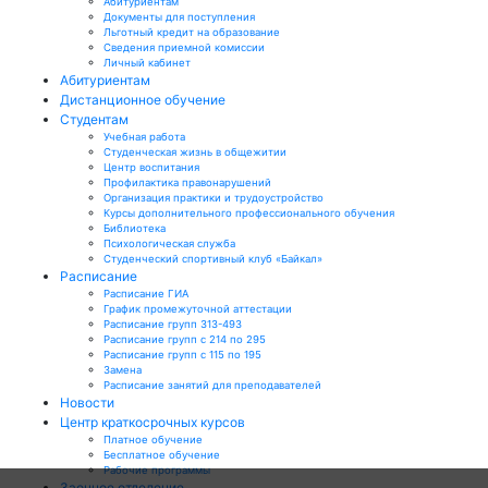
Абитуриентам
Документы для поступления
Льготный кредит на образование
Сведения приемной комиссии
Личный кабинет
Абитуриентам
Дистанционное обучение
Студентам
Учебная работа
Студенческая жизнь в общежитии
Центр воспитания
Профилактика правонарушений
Организация практики и трудоустройство
Курсы дополнительного профессионального обучения
Библиотека
Психологическая служба
Студенческий спортивный клуб «Байкал»
Расписание
Расписание ГИА
График промежуточной аттестации
Расписание групп 313-493
Расписание групп с 214 по 295
Расписание групп с 115 по 195
Замена
Расписание занятий для преподавателей
Новости
Центр краткосрочных курсов
Платное обучение
Бесплатное обучение
Рабочие программы
Заочное отделение